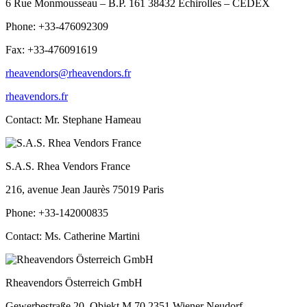
6 Rue Monmousseau – B.P. 161 38432 Echirolles – CEDEX
Phone: +33-476092309
Fax: +33-476091619
rheavendors@rheavendors.fr
rheavendors.fr
Contact: Mr. Stephane Hameau
S.A.S. Rhea Vendors France
216, avenue Jean Jaurès 75019 Paris
Phone: +33-142000835
Contact: Ms. Catherine Martini
Rheavendors Österreich GmbH
Gewerbestraße 20, Objekt M 70 2351 Wiener Neudorf