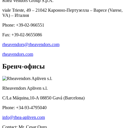
Rhea Vendors Group S.p.A.
viale Trieste, 49 – 21042 Каронно-Пертузелла – Варесе (Varese,
VA) – Италия
Phone: +39-02-966551
Fax: +39-02-9655086
rheavendors@rheavendors.com
rheavendors.com
Бренч-офисы
Rheavendors Apliven s.l.
C/La Máquina,10-A 08850 Gavá (Barcelona)
Phone: +34-93-4795040
info@rhea-apliven.com
Contact: Mr. Cesar Ouro