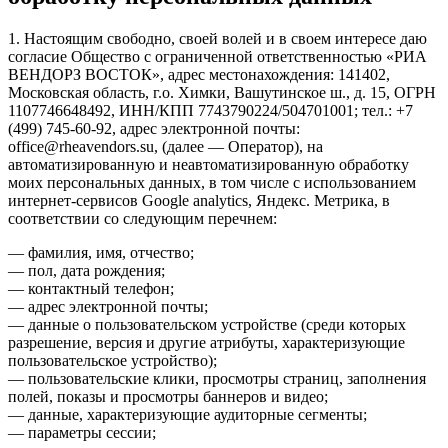
1. Настоящим свободно, своей волей и в своем интересе даю
согласие Общество с ограниченной ответственностью «РИА
ВЕНДОРЗ ВОСТОК», адрес местонахождения: 141402,
Московская область, г.о. Химки, Вашутинское ш., д. 15, ОГРН
1107746648492, ИНН/КПП 7743790224/504701001; тел.: +7
(499) 745-60-92, адрес электронной почты:
office@rheavendors.su, (далее — Оператор), на
автоматизированную и неавтоматизированную обработку
моих персональных данных, в том числе с использованием
интернет-сервисов Google analytics, Яндекс. Метрика, в
соответствии со следующим перечнем:
— фамилия, имя, отчество;
— пол, дата рождения;
— контактный телефон;
— адрес электронной почты;
— данные о пользовательском устройстве (среди которых
разрешение, версия и другие атрибуты, характеризующие
пользовательское устройство);
— пользовательские клики, просмотры страниц, заполнения
полей, показы и просмотры баннеров и видео;
— данные, характеризующие аудиторные сегменты;
— параметры сессии;