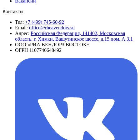
Вакансии
Контакты
Тел:
+7 (499) 745-60-92
Email:
office@rheavendors.su
Адрес:
Российская Федерация, 141402, Московская
область, г. Химки, Вашутинское шоссе, д.15 пом. А.3.1
ООО «РИА ВЕНДОРЗ ВОСТОК»
ОГРН 1107746648492