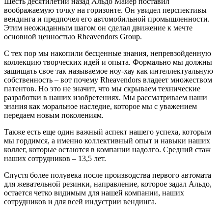
Шесть десятилетий назад Альдо Майер поставил
воображаемую точку на горизонте. Он увидел перспективы
вендинга и предпочел его автомобильной промышленности.
Этим неожиданным шагом он сделал движение к мечте
основной ценностью Rheavendors Group.
С тех пор мы накопили бесценные знания, непревзойденную
коллекцию творческих идей и опыта. Формально мы должны
защищать свое так называемое ноу-хау как интеллектуальную
собственность – вот почему Rheavendors владеет множеством
патентов. Но это не значит, что мы скрываем технические
разработки в наших изобретениях. Мы рассматриваем наши
знания как моральное наследие, которое мы с уважением
передаем новым поколениям.
Также есть еще один важный аспект нашего успеха, которым
мы гордимся, а именно коллективный опыт и навыки наших
коллег, которые остаются в компании надолго. Средний стаж
наших сотрудников – 13,5 лет.
Спустя более полувека после производства первого автомата
для жевательной резинки, направление, которое задал Альдо,
остается четко видимым для нашей компании, наших
сотрудников и для всей индустрии вендинга.