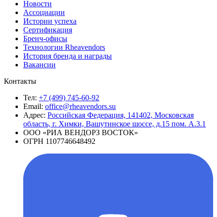
Новости
Ассоциации
Истории успеха
Сертификация
Бренч-офисы
Технологии Rheavendors
История бренда и награды
Вакансии
Контакты
Тел:
+7 (499) 745-60-92
Email:
office@rheavendors.su
Адрес:
Российская Федерация, 141402, Московская
область, г. Химки, Вашутинское шоссе, д.15 пом. А.3.1
ООО «РИА ВЕНДОРЗ ВОСТОК»
ОГРН 1107746648492