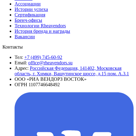
Ассоциации
Истории успеха
Сертификация
Бренч-офисы
Технологии Rheavendors
История бренда и награды
Вакансии
Контакты
Тел:
+7 (499) 745-60-92
Email:
office@rheavendors.su
Адрес:
Российская Федерация, 141402, Московская
область, г. Химки, Вашутинское шоссе, д.15 пом. А.3.1
ООО «РИА ВЕНДОРЗ ВОСТОК»
ОГРН 1107746648492