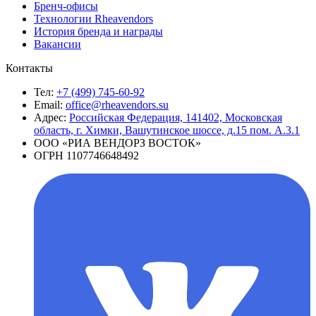
Бренч-офисы
Технологии Rheavendors
История бренда и награды
Вакансии
Контакты
Тел:
+7 (499) 745-60-92
Email:
office@rheavendors.su
Адрес:
Российская Федерация, 141402, Московская
область, г. Химки, Вашутинское шоссе, д.15 пом. А.3.1
ООО «РИА ВЕНДОРЗ ВОСТОК»
ОГРН 1107746648492