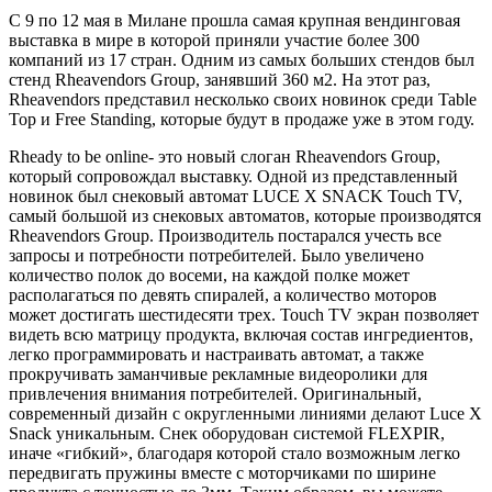
С 9 по 12 мая в Милане прошла самая крупная вендинговая
выставка в мире в которой приняли участие более 300
компаний из 17 стран. Одним из самых больших стендов был
стенд Rheavendors Group, занявший 360 м2. На этот раз,
Rheavendors представил несколько своих новинок среди Table
Top и Free Standing, которые будут в продаже уже в этом году.
Rheady to be online- это новый слоган Rheavendors Group,
который сопровождал выставку. Одной из представленный
новинок был снековый автомат LUCE X SNACK Touch TV,
самый большой из снековых автоматов, которые производятся
Rheavendors Group. Производитель постарался учесть все
запросы и потребности потребителей. Было увеличено
количество полок до восеми, на каждой полке может
располагаться по девять спиралей, а количество моторов
может достигать шестидесяти трех. Touch TV экран позволяет
видеть всю матрицу продукта, включая состав ингредиентов,
легко программировать и настраивать автомат, а также
прокручивать заманчивые рекламные видеоролики для
привлечения внимания потребителей. Оригинальный,
современный дизайн с округленными линиями делают Luce X
Snack уникальным. Снек оборудован системой FLEXPIR,
иначе «гибкий», благодаря которой стало возможным легко
передвигать пружины вместе с моторчиками по ширине