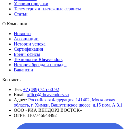
Условия продажи
Телеметрия и платежные сервисы
Статьи
О Компании
Новости
Ассоциации
Истории успеха
Сертификация
Бренч-офисы
Технологии Rheavendors
История бренда и награды
Вакансии
Контакты
Тел:
+7 (499) 745-60-92
Email:
office@rheavendors.su
Адрес:
Российская Федерация, 141402, Московская
область, г. Химки, Вашутинское шоссе, д.15 пом. А.3.1
ООО «РИА ВЕНДОРЗ ВОСТОК»
ОГРН 1107746648492