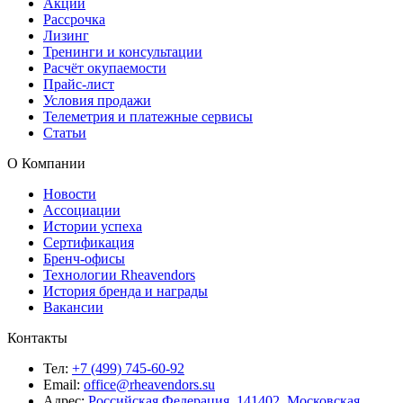
Акции
Рассрочка
Лизинг
Тренинги и консультации
Расчёт окупаемости
Прайс-лист
Условия продажи
Телеметрия и платежные сервисы
Статьи
О Компании
Новости
Ассоциации
Истории успеха
Сертификация
Бренч-офисы
Технологии Rheavendors
История бренда и награды
Вакансии
Контакты
Тел:
+7 (499) 745-60-92
Email:
office@rheavendors.su
Адрес:
Российская Федерация, 141402, Московская