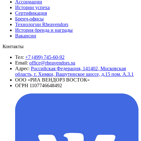
Ассоциации
Истории успеха
Сертификация
Бренч-офисы
Технологии Rheavendors
История бренда и награды
Вакансии
Контакты
Тел:
+7 (499) 745-60-92
Email:
office@rheavendors.su
Адрес:
Российская Федерация, 141402, Московская
область, г. Химки, Вашутинское шоссе, д.15 пом. А.3.1
ООО «РИА ВЕНДОРЗ ВОСТОК»
ОГРН 1107746648492