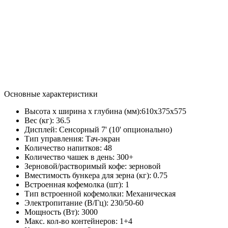
Основные характеристики
Высота х ширина х глубина (мм):
610х375х575
Вес (кг):
36.5
Дисплей:
Сенсорный 7' (10' опционально)
Тип управления:
Тач-экран
Количество напитков:
48
Количество чашек в день:
300+
Зерновой/растворимый кофе:
зерновой
Вместимость бункера для зерна (кг):
0.75
Встроенная кофемолка (шт):
1
Тип встроенной кофемолки:
Механическая
Электропитание (В/Гц):
230/50-60
Мощность (Вт):
3000
Макс. кол-во контейнеров:
1+4