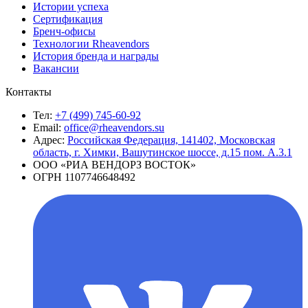
Истории успеха
Сертификация
Бренч-офисы
Технологии Rheavendors
История бренда и награды
Вакансии
Контакты
Тел:
+7 (499) 745-60-92
Email:
office@rheavendors.su
Адрес:
Российская Федерация, 141402, Московская
область, г. Химки, Вашутинское шоссе, д.15 пом. А.3.1
ООО «РИА ВЕНДОРЗ ВОСТОК»
ОГРН 1107746648492