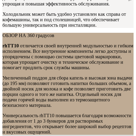
упрощая и повышая эффективность обслуживания.
Холодильник может быть удобно установлен как справа от
кофемашины, так и под столешницей, что обеспечивает
большую универсальность при инсталляции.
ОБЗОР НА 360 градусов
rhTT10
отличается своей внутренней модульностью и гибким
исполнением. Все внутренние компоненты легко доступны и
упорядочены с помощью системы цветовой маркировки,
которая упрощает очистку и техническое обслуживание и
помогает продлить срок службы машины.
Увеличенный поддон для сбора капель и высокая зона выдачи
(до 195 мм) позволяют готовить напитки больших объемом, а
двойной носик для молока и кофе позволяет приготовить две
порции одного и того же напитка. Отдельный носик для
подачи горячей воды выполнен из термозащитного
безопасного материала.
Универсальность rhTT10 повышается благодаря возможности
добавления от 1 до 3 бункеров для растворимых
ингредиентов, что открывает более широкий выбор рецептов
и вкусовых ощущений.