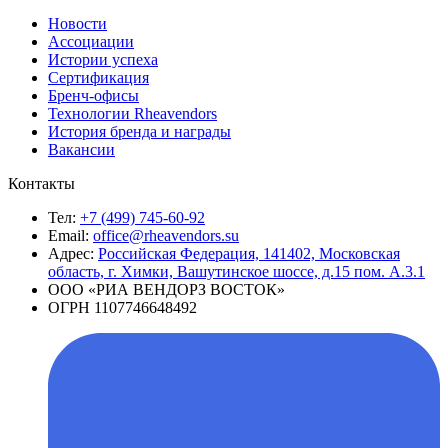
Новости
Ассоциации
Истории успеха
Сертификация
Бренч-офисы
Технологии Rheavendors
История бренда и награды
Вакансии
Контакты
Тел:
+7 (499) 745-60-92
Email:
office@rheavendors.su
Адрес:
Российская Федерация, 141402, Московская
область, г. Химки, Вашутинское шоссе, д.15 пом. А.3.1
ООО «РИА ВЕНДОРЗ ВОСТОК»
ОГРН 1107746648492