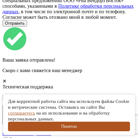
специальных предложениях ООО «Риа Вендорз Восток»
способами, указанными в
Политике обработки персональных
данных
, в том числе по электронной почте и по телефону.
Согласие может быть отозвано мной в любой момент.
Ваша заявка отправлена!
Скоро с вами свяжется наш менеджер
✕
Техническая поддержка
Мы свяжемся с вами в ближайшее время
Для корректной работы сайта мы используем файлы Cookie
и метрические системы. Оставаясь на сайте Вы
соглашаетесь
на их использование и на обработку
персональных данных.
Понятно
Отправляя заявку, я соглашаюсь с
политикой об обработке
персональных данных.