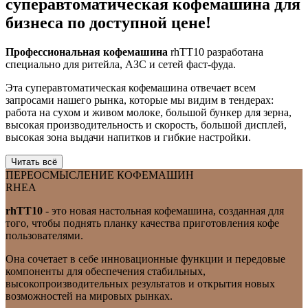
суперавтоматическая кофемашина для
бизнеса по доступной цене!
Профессиональная кофемашина
rhTT10 разработана
специально для ритейла, АЗС и сетей фаст-фуда.
Эта суперавтоматическая кофемашина отвечает всем
запросами нашего рынка, которые мы видим в тендерах:
работа на сухом и живом молоке, большой бункер для зерна,
высокая производительность и скорость, большой дисплей,
высокая зона выдачи напитков и гибкие настройки.
Читать всё
ПЕРЕОСМЫСЛЕНИЕ КОФЕМАШИН
RHEA
rhTT10
- это новая настольная кофемашина, созданная для
того, чтобы поднять планку качества приготовления кофе
пользователями.
Она сочетает в себе инновационные функции и передовые
компоненты для обеспечения стабильных,
высокопроизводительных результатов и открытия новых
возможностей на мировых рынках.